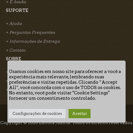
E-books
SUPORTE
Ajuda
Perguntas Frequentes
Informações de Entrega
Contato
SOBRE
Usamos cookies em nosso site para oferecer a você a
Quem somos
experiência mais relevante, lembrando suas
Nosso Autor
preferências e visitas repetidas. Clicando “Accept
All”, você concorda com o uso de TODOS os cookies.
Termos de Uso
No entanto, você pode visitar "Cookie Settings"
fornecer um consentimento controlado.
Configurações de cookies
Aceitar
Quem Somos
Informações de Entrega
Termos de Uso
Copyright © 2026 Editora Judicia. Todos os direitos reservados.