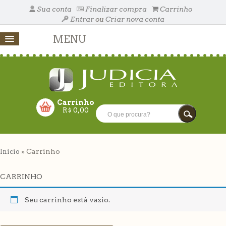
Sua conta
Finalizar compra
Carrinho
Entrar
ou
Criar nova conta
MENU
Carrinho
R$
0,00
RRINHO VAZIO!
» Carrinho
Início
FECHAR
CARRINHO
Seu carrinho está vazio.