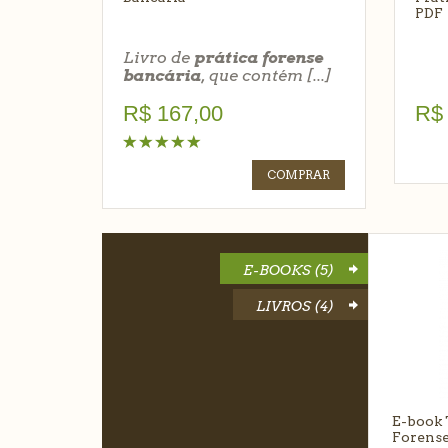
PDF
Livro de
prática forense
bancária
, que contém [...]
R$
167,00
R$
COMPRAR
E-book T
E-BOOKS (5)
Forense 
LIVROS (4)
R$
13
E-book 
Forense