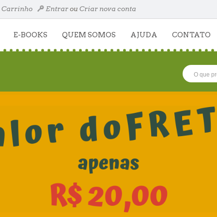
Carrinho
Entrar
ou
Criar nova conta
E-BOOKS
QUEM SOMOS
AJUDA
CONTATO