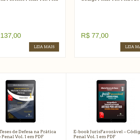
137,00
R$
77,00
LEIA MAIS
LEIA M
eses de Defesa na Prática
E-book JurisFavorável – Códig
Penal Vol. 1 em PDF
Penal Vol. 1 em PDF
7,00
R$
77,00
LEIA MAIS
LEIA M
Teses de Defesa na Prática
E-book JurisFavorável – Códi
 Penal Vol. 1 em PDF
Penal Vol. 1 em PDF