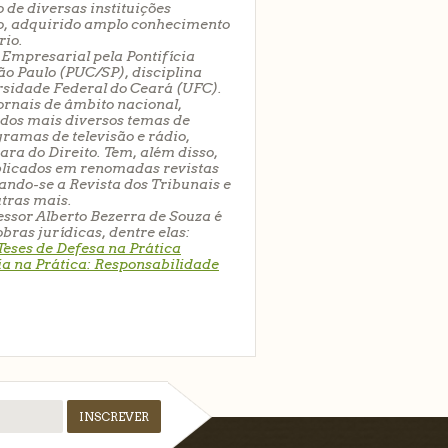
 de diversas instituições
so, adquirido amplo conhecimento
rio
.
o Empresarial
pela Pontifícia
ão Paulo (PUC/SP), disciplina
rsidade Federal do Ceará (UFC).
jornais de âmbito nacional,
dos mais diversos temas de
gramas de televisão e rádio,
a do Direito. Tem, além disso,
ublicados em renomadas revistas
ando-se a Revista dos Tribunais e
utras mais.
essor Alberto Bezerra de Souza é
ras jurídicas, dentre elas:
Teses de Defesa na Prática
ia na Prática: Responsabilidade