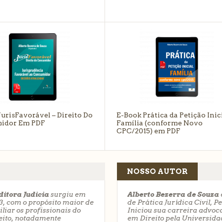
urisFavorável – Direito Do
E-Book Prática da Petição Inici
idor Em PDF
Família (conforme Novo CPC/
em PDF
,00
R$
67,00
LEIA MAIS
LEIA M
JurisFavorável – Direito Do
E-Book Prática da Petição Inici
idor Em PDF
Família (conforme Novo
CPC/2015) em PDF
NOSSO AUTOR
ditora Judicia
surgiu em
Alberto Bezerra de Souza
3, com o propósito maior de
de
Prática Jurídica Civil
,
Pe
iliar os profissionais do
Iniciou sua carreira advoc
eito, notadamente
em Direito pela Universida