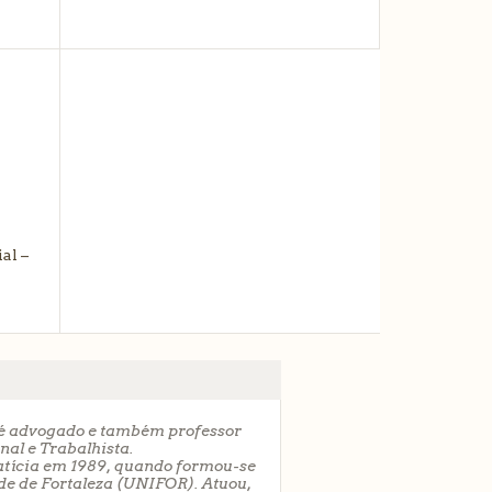
al –
2015)
AIS
al –
é advogado e também professor
nal
e
Trabalhista
.
atícia em 1989, quando formou-se
de de Fortaleza (UNIFOR). Atuou,