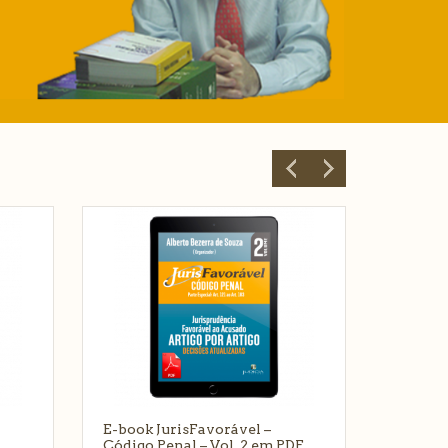
E-book JurisFavorável –
F
Código Penal – Vol. 2 em PDF