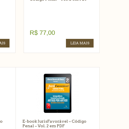
R$
77,00
AIS
LEIA MAIS
o
E-book JurisFavorável – Código
Penal – Vol. 2 em PDF
R$
77,00
AIS
LEIA MAIS
go
E-book JurisFavorável – Código
Penal – Vol. 2 em PDF