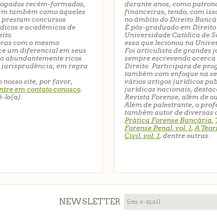
ogados recém-formados
,
durante anos, como patrono
im também como àqueles
financeiras, tendo, com is
 prestam
concursos
no âmbito do
Direito Bancá
ídicos
e
acadêmicos de
É pós-graduado em
Direit
eito
.
Universidade Católica de S
toras com o mesmo
essa que lecionou na Unive
ece um diferencial em seus
Foi articulista de grandes 
são abundantemente ricos
sempre escrevendo acerca 
e
jurisprudência
, em regra
Direito. Participara de pro
também com enfoque na sear
nosso site, por favor,
vários artigos jurídicos p
ntre em contato conosco
.
jurídicas nacionais, destac
-lo(a).
Revista Forense, além de o
Além de palestrante, o prof
também autor de diversas ob
Prática Forense Bancária
,
Forense Penal, vol. 1
,
A Teor
Civil, vol. 1
, dentre outras.
NEWSLETTER