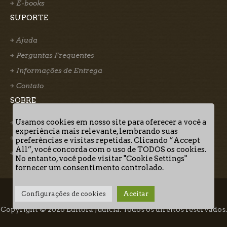
E-books
SUPORTE
Ajuda
Perguntas Frequentes
Informações de Entrega
Contato
SOBRE
Usamos cookies em nosso site para oferecer a você a
Quem somos
experiência mais relevante, lembrando suas
Nosso Autor
preferências e visitas repetidas. Clicando “Accept
All”, você concorda com o uso de TODOS os cookies.
Termos de Uso
No entanto, você pode visitar "Cookie Settings"
fornecer um consentimento controlado.
Configurações de cookies
Aceitar
Quem Somos
Informações de Entrega
Termos de Uso
Copyright © 2026 Editora Judicia. Todos os direitos reservados.