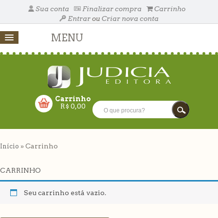
Sua conta
Finalizar compra
Carrinho
Entrar
ou
Criar nova conta
MENU
Carrinho
R$
0,00
RRINHO VAZIO!
» Carrinho
Início
FECHAR
CARRINHO
Seu carrinho está vazio.