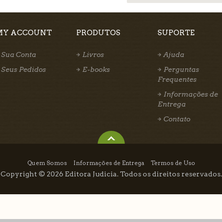
MY ACCOUNT
PRODUTOS
SUPORTE
Sua Conta
Livros
Ajuda
Seus Pedidos
E-books
Perguntas
Frequentes
Informações de
Entrega
Contato
Quem Somos
Informações de Entrega
Termos de Uso
Copyright © 2026 Editora Judicia. Todos os direitos reservados.