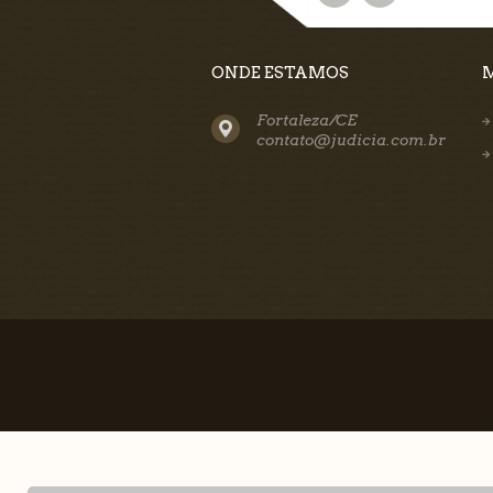
ONDE ESTAMOS
Fortaleza/CE
contato@judicia.com.br