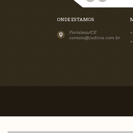
ONDE ESTAMOS
Fortaleza/CE
contato@judicia.com.br