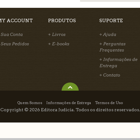
MY ACCOUNT
PRODUTOS
SUPORTE
Sua Conta
Livros
Ajuda
Seus Pedidos
E-books
Perguntas
Frequentes
Informações de
Entrega
Contato
Quem Somos
Informações de Entrega
Termos de Uso
Copyright © 2026 Editora Judicia. Todos os direitos reservados.