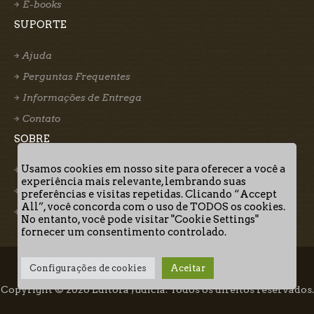
E-books
SUPORTE
Ajuda
Perguntas Frequentes
Informações de Entrega
Contato
SOBRE
Usamos cookies em nosso site para oferecer a você a
Quem somos
experiência mais relevante, lembrando suas
Nosso Autor
preferências e visitas repetidas. Clicando “Accept
All”, você concorda com o uso de TODOS os cookies.
Termos de Uso
No entanto, você pode visitar "Cookie Settings"
fornecer um consentimento controlado.
Configurações de cookies
Aceitar
Quem Somos
Informações de Entrega
Termos de Uso
Copyright © 2026 Editora Judicia. Todos os direitos reservados.