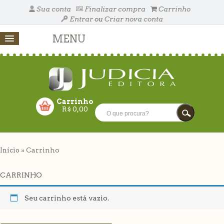
Sua conta
Finalizar compra
Carrinho
Entrar
ou
Criar nova conta
MENU
Carrinho
R$
0,00
RRINHO VAZIO!
» Carrinho
Início
FECHAR
CARRINHO
Seu carrinho está vazio.